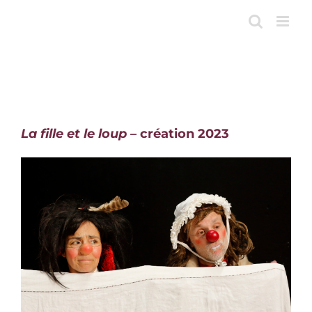
Skip
to
content
La fille et le loup –
création 202
3